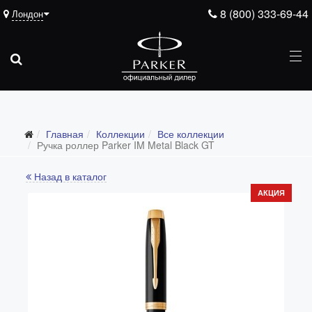
8 (800) 333-69-44
Лондон
Главная
Коллекции
Все коллекции
Все коллекции
Ручка роллер Parker IM Metal Black GT
Duofold (от 66'316 р.)
Назад в каталог
Ingenuity (от 35'305 р.)
АКЦИЯ
Sonnet (от 13'000 р.)
Parker 51 (от 14'600 р.)
Urban (от 6'100 р.)
IM (от 4'200 р.)
Jotter (от 2'200 р.)