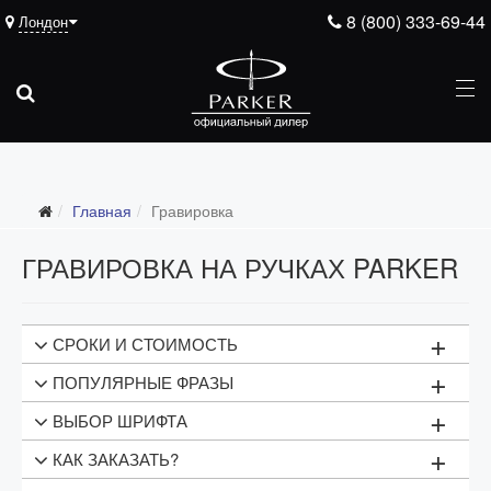
8 (800) 333-69-44
Лондон
Главная
Гравировка
ГРАВИРОВКА НА РУЧКАХ PARKER
+
СРОКИ И СТОИМОСТЬ
+
ПОПУЛЯРНЫЕ ФРАЗЫ
Тип гравировки
Цена
+
ВЫБОР ШРИФТА
1 строка текста
1000 рублей
МОТИВИРУЮЩИЕ
+
КАК ЗАКАЗАТЬ?
2 строки текста
2000 рублей
Успех неизбежен
Показать надпись