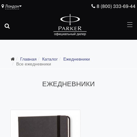
8 (800) 333-69-44
Лондон
Подарочные ручки
Главная
Каталог
Ежедневники
Ежедневники
Все ежедневники
Все ежедневники
ЕЖЕДНЕВНИКИ
Премиум
Стандарт
Moleskine
Portobello
Boss
Ручки для гравировки