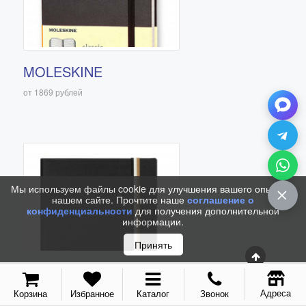
С золотым пером
Распродажа
Аксессуары
MOLESKINE
Запчасти
от 1869 рублей
Упаковка
Подарочные сертификаты
Мы используем файлы cookie для улучшения вашего опыта на
нашем сайте. Прочтите наше
соглашение о
конфиденциальности
для получения дополнительной
информации.
Принять
BOSS
Адреса
Корзина
Избранное
Каталог
Звонок
от 2000 рублей