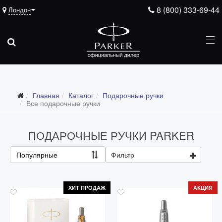
8 (800) 333-69-44
Лондон
Подарочные ручки
Главная
Каталог
Подарочные ручки
Все подарочные ручки
Все подарочные ручки
Для мужчин
ПОДАРОЧНЫЕ РУЧКИ PARKER
Для женщин
Для школьников и студентов
Популярные
Фильтр
Ежедневники
Ручки для гравировки
ХИТ ПРОДАЖ
АКЦИЯ
С золотым пером
Распродажа