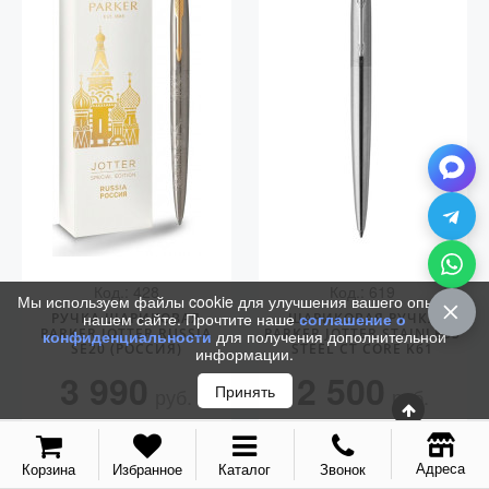
Аксессуары
Запчасти
Упаковка
Подарочные сертификаты
Код.: 428
Код.: 619
Мы используем файлы cookie для улучшения вашего опыта на
нашем сайте. Прочтите наше
соглашение о
РУЧКА ШАРИКОВАЯ
ШАРИКОВАЯ РУЧКА
PARKER JOTTER RUSSIA
PARKER JOTTER STAINLESS
конфиденциальности
для получения дополнительной
SE20 (РОССИЯ)
STEEL CT CORE K61
информации.
3 990
2 500
Принять
руб.
руб.
КУПИТЬ
КУПИТЬ
Адреса
Корзина
Избранное
Каталог
Звонок