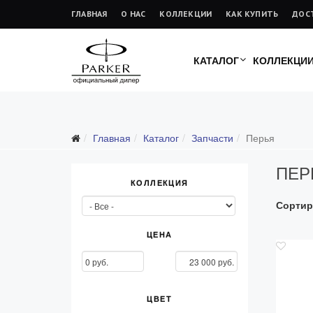
ГЛАВНАЯ
О НАС
КОЛЛЕКЦИИ
КАК КУПИТЬ
ДОС
КАТАЛОГ
КОЛЛЕКЦИ
Подарочные ручки
Главная
Каталог
Запчасти
Перья
Ежедневники
ПЕР
Ручки для гравировки
КОЛЛЕКЦИЯ
С золотым пером
Сортир
Распродажа
Аксессуары
ЦЕНА
Запчасти
Все запчасти
ЦВЕТ
Перья