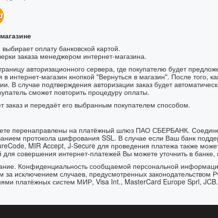
-магазине
 выбирает оплату банковской картой.
верки заказа менеджером интернет-магазина.
траницу авторизационного сервера, где покупателю будет предлож
 в интернет-магазин кнопкой "Вернуться в магазин". После того, к
ции. В случае подтверждения авторизации заказ будет автоматичес
окупатель сможет повторить процедуру оплаты.
т заказ и передаёт его выбранным покупателем способом.
будете перенаправлены на платёжный шлюз ПАО СБЕРБАНК. Соеди
анием протокола шифрования SSL. В случае если Ваш банк подде
cureCode, MIR Accept, J-Secure для проведения платежа также мож
 для совершения интернет-платежей Вы можете уточнить в банке, 
вание. Конфиденциальность сообщаемой персональной информац
м за исключением случаев, предусмотренных законодательством Р
ями платёжных систем МИР, Visa Int., MasterCard Europe Sprl, JCB.