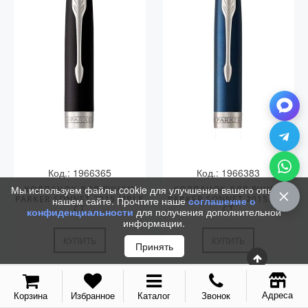
Колпачки
Зоны захвата
Баррели
Зажимы
Механизмы
Упаковка
Подарочные сертификаты
Код.: 1966365
Код.: 1966383
Мы используем файлы cookie для улучшения вашего опыта на
КОЛПАЧОК ДЛЯ РУЧКИ
КОЛПАЧОК ДЛЯ РУЧКИ
PARKER SONNET 2015 MBLK
PARKER SONNET 2015 BLU
нашем сайте. Прочтите наше
соглашение о
CT
CT
конфиденциальности
для получения дополнительной
информации.
КУПИТЬ
КУПИТЬ
Принять
Адреса
Корзина
Избранное
Каталог
Звонок