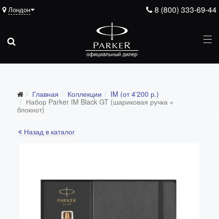
8 (800) 333-69-44
Лондон
Главная
Коллекции
IM (от 4'200 р.)
Все коллекции
Набор Parker IM Black GT (шариковая ручка +
блокнот)
Duofold (от 66'316 р.)
Назад в каталог
Ingenuity (от 35'305 р.)
Sonnet (от 13'000 р.)
Parker 51 (от 14'600 р.)
Urban (от 6'100 р.)
IM (от 4'200 р.)
Jotter (от 2'200 р.)