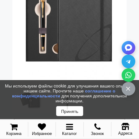
Vector (от 3'156 р.)
Мы используем файлы cookie для улучшения вашего опыта на
нашем сайте. Прочтите наше
соглашение о
конфиденциальности
для получения дополнительной
информации.
Принять
Адреса
Корзина
Избранное
Каталог
Звонок
НАБОР PARKER IM BLACK GT