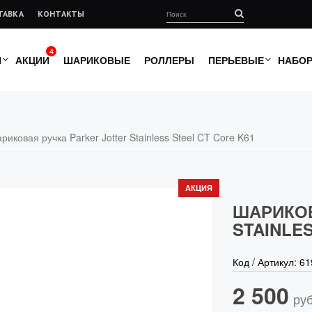
ТАВКА
КОНТАКТЫ
4
И
АКЦИИ
ШАРИКОВЫЕ
РОЛЛЕРЫ
ПЕРЬЕВЫЕ
НАБО
риковая ручка Parker Jotter Stainless Steel CT Core K61
АКЦИЯ
ШАРИКОВ
STAINLES
Код / Артикул:
61
2 500
руб