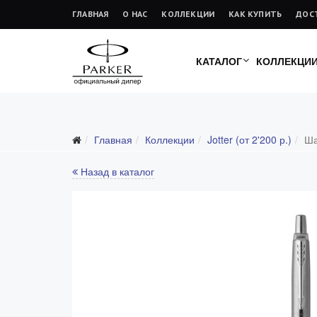
ГЛАВНАЯ
О НАС
КОЛЛЕКЦИИ
КАК КУПИТЬ
ДОС
КАТАЛОГ
КОЛЛЕКЦИ
Главная
Коллекции
Jotter (от 2'200 р.)
Ша
Все коллекции
Duofold (от 66'316 р.)
Назад в каталог
Ingenuity (от 35'305 р.)
Sonnet (от 13'000 р.)
Parker 51 (от 14'600 р.)
Urban (от 6'100 р.)
IM (от 4'200 р.)
Jotter (от 2'200 р.)