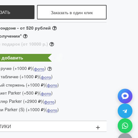
ЗАТЬ
Заказать в один клик
ондоне - от 520 рублей
олучении*
 подарок (от 10000 р.)
 добавить
 ручке (+1000
)(
)
фото
 табличке (+1000
)(
)
фото
ый стержень (+1000
)(
)
фото
ет Parker (+500
)(
)
фото
яр Parker (+2900
)(
)
фото
и Parker (S) (+1000
)(
)
фото
+
ТИКИ